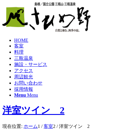
HOME
客室
料理
三瓶温泉
施設・サービス
アクセス
周辺観光
お問い合わせ
採用情報
Menu
Menu
洋室ツイン 2
現在位置:
ホーム
1
/
客室
2
/
洋室ツイン 2