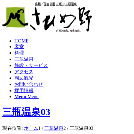
HOME
客室
料理
三瓶温泉
施設・サービス
アクセス
周辺観光
お問い合わせ
採用情報
Menu
Menu
三瓶温泉03
現在位置:
ホーム
1
/
三瓶温泉
2
/
三瓶温泉03