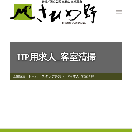
HP用求人_客室清掃
現在位置:
ホーム
/
スタッフ募集
/
HP用求人_客室清掃