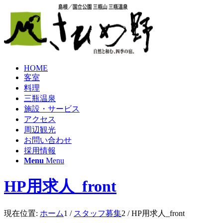
HOME
客室
料理
三瓶温泉
施設・サービス
アクセス
周辺観光
お問い合わせ
採用情報
Menu
Menu
HP用求人_front
現在位置:
ホーム
1
/
スタッフ募集
2
/
HP用求人_front