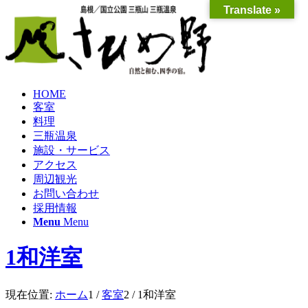
Translate »
HOME
客室
料理
三瓶温泉
施設・サービス
アクセス
周辺観光
お問い合わせ
採用情報
Menu
Menu
1和洋室
現在位置:
ホーム
1
/
客室
2
/
1和洋室