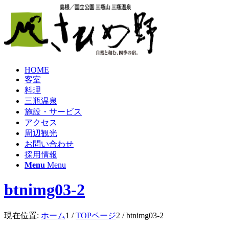
HOME
客室
料理
三瓶温泉
施設・サービス
アクセス
周辺観光
お問い合わせ
採用情報
Menu
Menu
btnimg03-2
現在位置:
ホーム
1
/
TOPページ
2
/
btnimg03-2