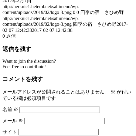
2017年2月7日
http://herknic1.heteml.net/sahimeno/wp-
content/uploads/2019/02/logo-3.png
0
0
四季の宿 さひめ野
http://herknic1.heteml.net/sahimeno/wp-
content/uploads/2019/02/logo-3.png
四季の宿 さひめ野
2017-
02-07 12:42:38
2017-02-07 12:42:38
0
返信
返信を残す
Want to join the discussion?
Feel free to contribute!
コメントを残す
メールアドレスが公開されることはありません。
※
が付い
ている欄は必須項目です
名前
※
メール
※
サイト