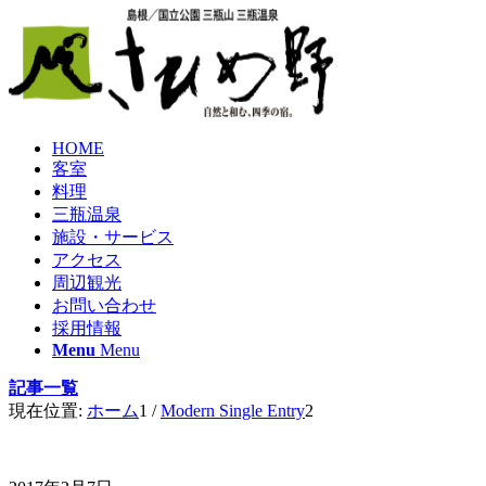
HOME
客室
料理
三瓶温泉
施設・サービス
アクセス
周辺観光
お問い合わせ
採用情報
Menu
Menu
記事一覧
現在位置:
ホーム
1
/
Modern Single Entry
2