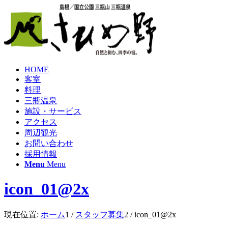
HOME
客室
料理
三瓶温泉
施設・サービス
アクセス
周辺観光
お問い合わせ
採用情報
Menu
Menu
icon_01@2x
現在位置:
ホーム
1
/
スタッフ募集
2
/
icon_01@2x