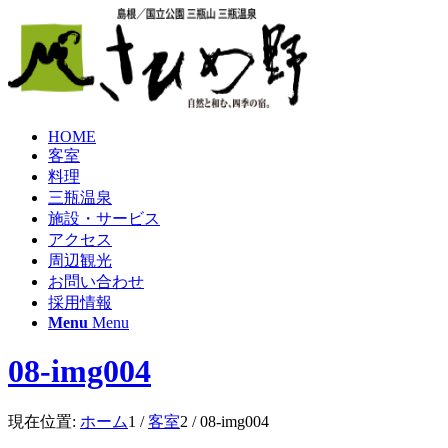
HOME
客室
料理
三瓶温泉
施設・サービス
アクセス
周辺観光
お問い合わせ
採用情報
Menu
Menu
08-img004
現在位置:
ホーム
1
/
客室
2
/
08-img004