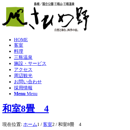
HOME
客室
料理
三瓶温泉
施設・サービス
アクセス
周辺観光
お問い合わせ
採用情報
Menu
Menu
和室8畳 4
現在位置:
ホーム
1
/
客室
2
/
和室8畳 4