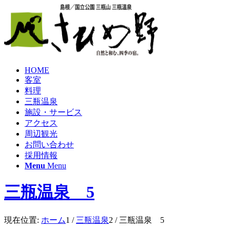
HOME
客室
料理
三瓶温泉
施設・サービス
アクセス
周辺観光
お問い合わせ
採用情報
Menu
Menu
三瓶温泉 5
現在位置:
ホーム
1
/
三瓶温泉
2
/
三瓶温泉 5