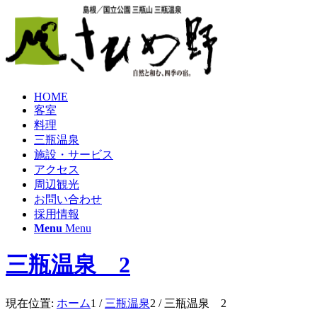
HOME
客室
料理
三瓶温泉
施設・サービス
アクセス
周辺観光
お問い合わせ
採用情報
Menu
Menu
三瓶温泉 2
現在位置:
ホーム
1
/
三瓶温泉
2
/
三瓶温泉 2