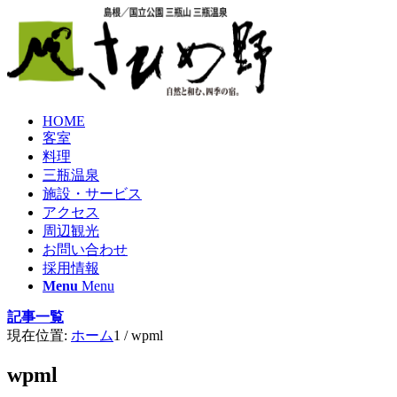
HOME
客室
料理
三瓶温泉
施設・サービス
アクセス
周辺観光
お問い合わせ
採用情報
Menu
Menu
記事一覧
現在位置:
ホーム
1
/
wpml
wpml